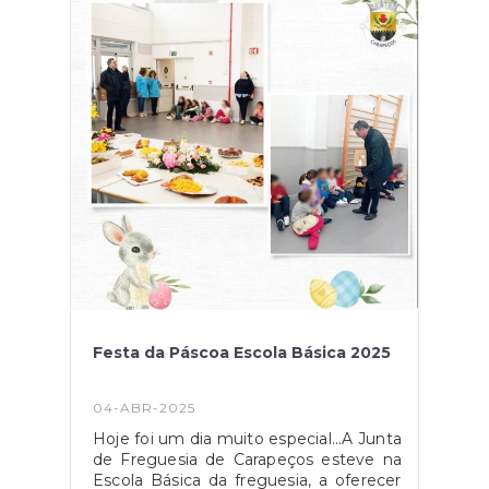
aprendendo como se transforma o
cacau em verdadeiras delícias!
Agradecemos à AVIANENSE pela
recepção calorosa e a todos os que
tornaram esta atividade possível.
Obrigado!
Festa da Páscoa Escola Básica 2025
04-ABR-2025
Hoje foi um dia muito especial...A Junta
de Freguesia de Carapeços esteve na
Escola Básica da freguesia, a oferecer