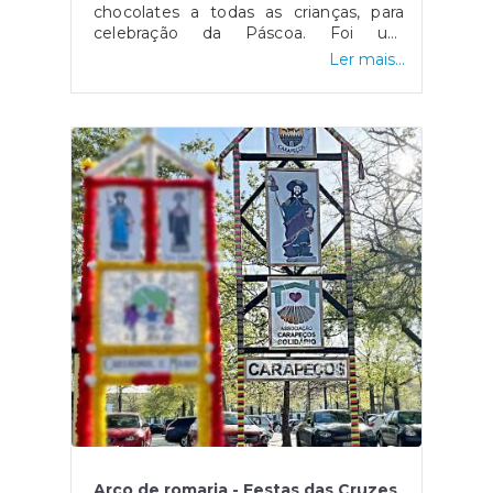
chocolates a todas as crianças, para
celebração da Páscoa. Foi um
momento muito agradável!
Ler mais...
Aproveitamos, também, para desejar
uma Páscoa feliz a todos.
Arco de romaria - Festas das Cruzes