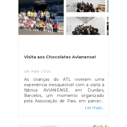
Visita aos Chocolates Avianense!
08-ABR-2025
As crianças do ATL viveram uma
experiência inesquecível com a visita à
fábrica AVIANENSE, em Durrães,
Barcelos, um momento organizado
pela Associação de Pais, em parceria
com a Junta de Freguesia. Entre
Ler mais...
sorrisos e muita curiosidade, os mais
pequenos puderam conhecer de perto
o mundo mágico do chocolate,