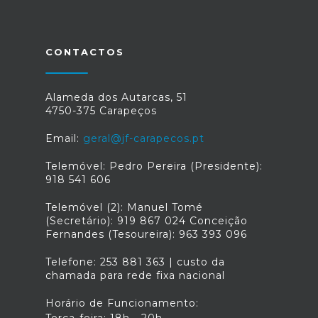
o processo de obtenção do Atestado
Multiusos, documento essencial para o
acesso a vários apoios e isenções.Estas
sessões fazem parte de uma iniciativa
CONTACTOS
contínua que visa capacitar os
cidadãos, promovendo o acesso a
recursos fundamentais para o bem-
Alameda dos Autarcas, 51
estar social.A CSIF Vale do Tamel e a
4750-375 Carapeços
Rede Social de Barcelos reforçam o
convite à comunidade para participar
Email:
geral@jf-carapecos.pt
nas próximas sessões, que continuarão
a abordar temas de interesse
Telemóvel: Pedro Pereira (Presidente):
público.Para mais informações, os
918 541 606
interessados podem contactar a
organização ou acompanhar as
Telemóvel (2): Manuel Tomé
próximas iniciativas através dos canais
(Secretário): 919 867 024 Conceição
oficiais do Município de Barcelos e da
Fernandes (Tesoureira): 963 393 096
Rede Social de Barcelos.
Telefone: 253 881 363 | custo da
chamada para rede fixa nacional
Horário de Funcionamento: