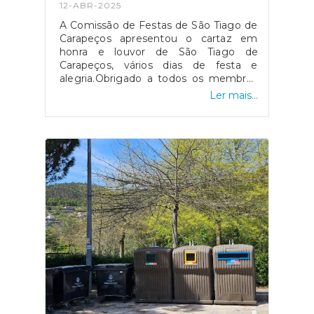
12-ABR-2025
A Comissão de Festas de São Tiago de
Carapeços apresentou o cartaz em
honra e louvor de São Tiago de
Carapeços, vários dias de festa e
alegria.Obrigado a todos os membros
da Comissão de Festas de São Tiago
Ler mais...
de Carapeços pelo trabalho
desenvolvido bem como a todos que
vão possibilitar esta festa ser um
momento de convívio, partilha, alegria
e união.