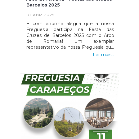
Barcelos 2025
01-ABR-2025
É com enorme alegria que a nossa
Freguesia participa na Festa das
Cruzes de Barcelos 2025 com o Arco
de Romaria! Um exemplar
representativo da nossa Freguesia que
muito nos deixa honrados.
Ler mais...
Agradecemos à Associação Carapeços
Solidário pelo contributo.