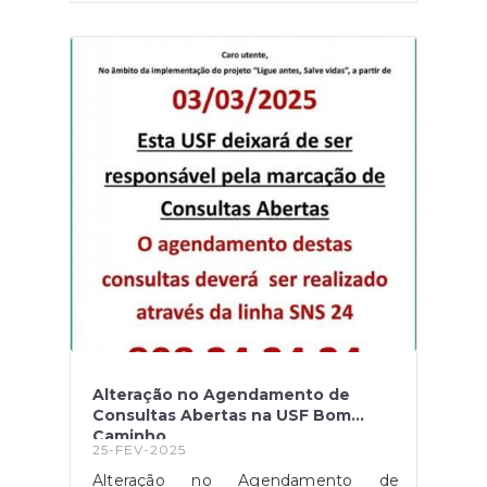
da Rede Social de Barcelos, mais uma
sessão informativa destinada à
comunidade, com o objetivo de
esclarecer dúvidas sobre Prevenção
de Burlas e Primeiros Socorros.Durante
a sessão, especialistas da GNR
alertaram para os principais esquemas
de burla que afetam a população,
especialmente os mais idosos,
destacando a importância de estar
atento a contatos suspeitos e de
denunciar qualquer tentativa de fraude.
Já os Bombeiros Voluntários de
Barcelos demonstraram técnicas
básicas de primeiros socorros,
explicando como uma reação rápida
pode salvar vidas.
Alteração no Agendamento de
Consultas Abertas na USF Bom
Caminho
25-FEV-2025
Alteração no Agendamento de