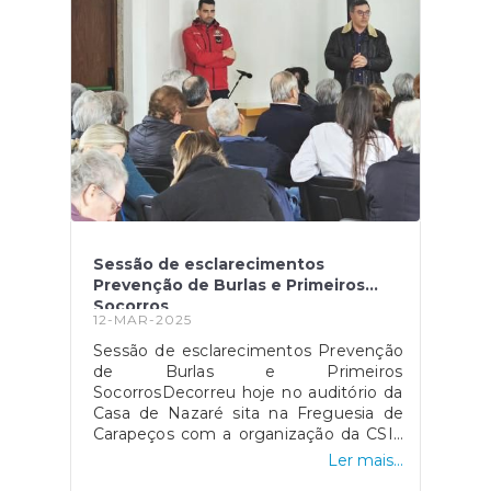
20h00).Venha se juntar a nós para um
dia repleto de convívio, partilha e
alegria!
Sessão de esclarecimentos
Prevenção de Burlas e Primeiros
Socorros
12-MAR-2025
Sessão de esclarecimentos Prevenção
de Burlas e Primeiros
SocorrosDecorreu hoje no auditório da
Casa de Nazaré sita na Freguesia de
Carapeços com a organização da CSIF
Vale do Tamel, em parceria com
Ler mais...
o Município de Barcelos, através