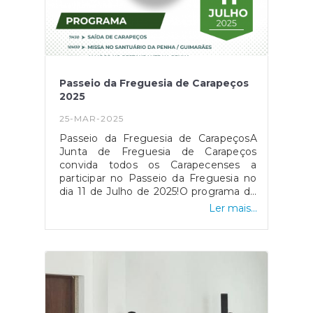
Passeio da Freguesia de Carapeços
2025
25-MAR-2025
Passeio da Freguesia de CarapeçosA
Junta de Freguesia de Carapeços
convida todos os Carapecenses a
participar no Passeio da Freguesia no
dia 11 de Julho de 2025!O programa do
passeio será o seguinte:07h30 – Saída
Ler mais...
de Carapeços10h30 – Missa no
Santuário da Penha (Guimarães)12h00
– Almoço no Restaurante na
Penha16h30 – Lanche19h00 – Chegada
a CarapeçosPara mais informações e
confirmação de presença, faça-o
diretamente na Junta de Freguesia
(quartas e sextas-feiras das 18h00 as