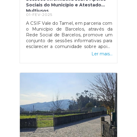
Sociais do Município e Atestado
Multiusos
01-FEV-2025
A CSIF Vale do Tamel, em parceria com
o Município de Barcelos, através da
Rede Social de Barcelos, promove um
conjunto de sessões informativas para
esclarecer a comunidade sobre apoios
sociais disponíveis e o Atestado
Ler mais...
Multiusos.Freguesia CarapeçosCasa de
Nazaré22 de Fevereiro 2025 | 17h00Se
tem dúvidas sobre estes temas ou
conhece alguém que possa beneficiar
desta informação, não perca esta
oportunidade! Participe e ajude a
divulgar.