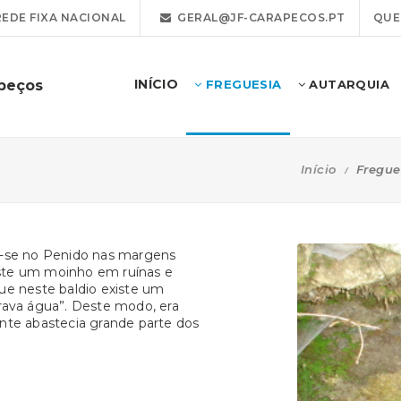
REDE FIXA NACIONAL
GERAL@JF-CARAPECOS.PT
QUE
INÍCIO
apeços
FREGUESIA
AUTARQUIA
Início
Fregue
a-se no Penido nas margens
xiste um moinho em ruínas e
 que neste baldio existe um
rava água”. Deste modo, era
nte abastecia grande parte dos