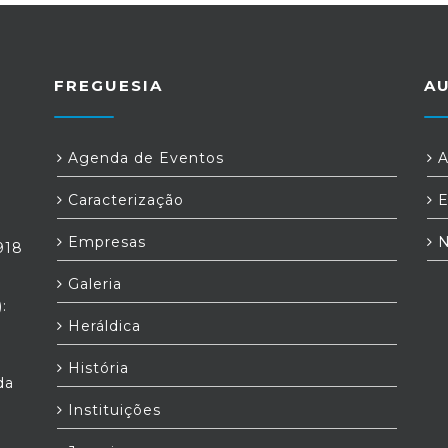
FREGUESIA
A
Agenda de Eventos
A
Caracterização
E
Empresas
N
918
Galeria
:
Heráldica
História
da
Instituições