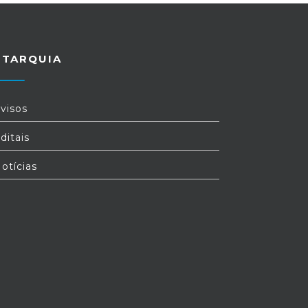
UTARQUIA
visos
ditais
otícias