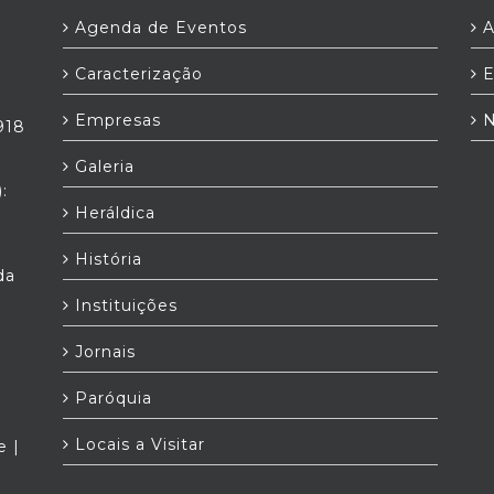
Agenda de Eventos
A
Caracterização
E
Empresas
N
918
Galeria
:
Heráldica
História
da
Instituições
Jornais
Paróquia
Locais a Visitar
e |