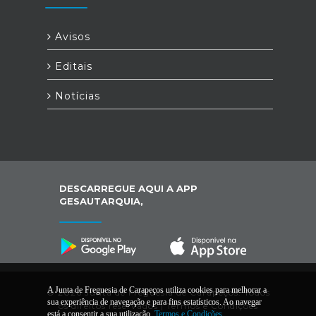
Avisos
Editais
Notícias
DESCARREGUE AQUI A APP
GESAUTARQUIA,
A Junta de Freguesia de Carapeços utiliza cookies para melhorar a
© 2026 Junta de Freguesia de Carapeços. Todos
sua experiência de navegação e para fins estatísticos. Ao navegar
os direitos reservados |
Termos e Condições
está a consentir a sua utilização.
Termos e Condições