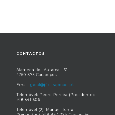
CONTACTOS
Alameda dos Autarcas, 51
4750-375 Carapeços
Email:
geral@jf-carapecos.pt
Telemóvel: Pedro Pereira (Presidente):
918 541 606
Telemóvel (2): Manuel Tomé
(Secretário): 919 867 024 Conceição