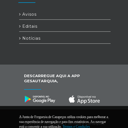
Avisos
Editais
Notícias
DESCARREGUE AQUI A APP
GESAUTARQUIA,
A Junta de Freguesia de Carapeços utiliza cookies para melhorar a
© 2026 Junta de Freguesia de Carapeços. Todos
sua experiência de navegação e para fins estatísticos. Ao navegar
os direitos reservados |
Termos e Condições
está a consentir a sua utilização.
Termos e Condições