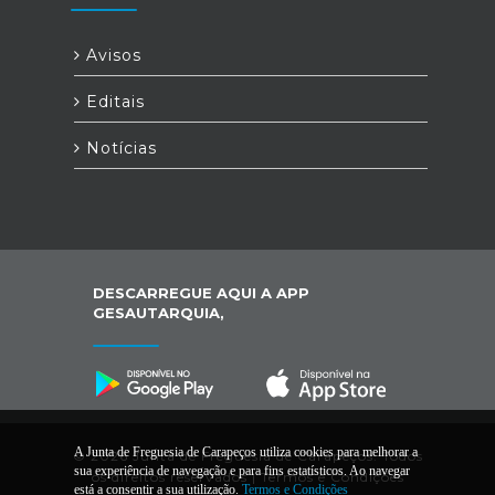
Avisos
Editais
Notícias
DESCARREGUE AQUI A APP
GESAUTARQUIA,
A Junta de Freguesia de Carapeços utiliza cookies para melhorar a
© 2026 Junta de Freguesia de Carapeços. Todos
sua experiência de navegação e para fins estatísticos. Ao navegar
os direitos reservados |
Termos e Condições
está a consentir a sua utilização.
Termos e Condições