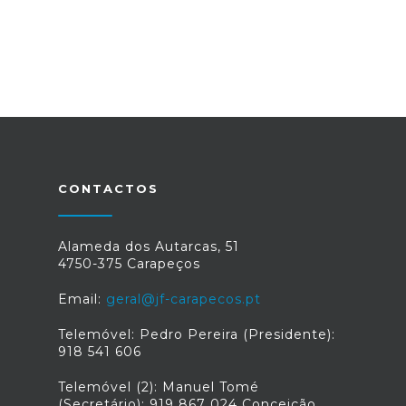
CONTACTOS
Alameda dos Autarcas, 51
4750-375 Carapeços
Email:
geral@jf-carapecos.pt
Telemóvel: Pedro Pereira (Presidente):
918 541 606
Telemóvel (2): Manuel Tomé
(Secretário): 919 867 024 Conceição