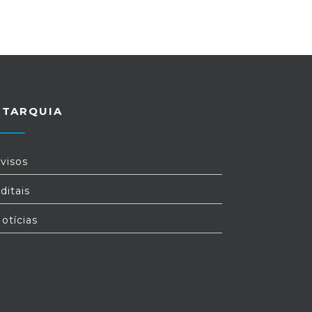
UTARQUIA
visos
ditais
otícias