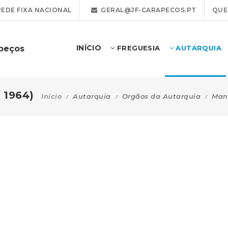
REDE FIXA NACIONAL
GERAL@JF-CARAPECOS.PT
QUE
INÍCIO
apeços
FREGUESIA
AUTARQUIA
a 1964)
Início
Autarquia
Orgãos da Autarquia
Man