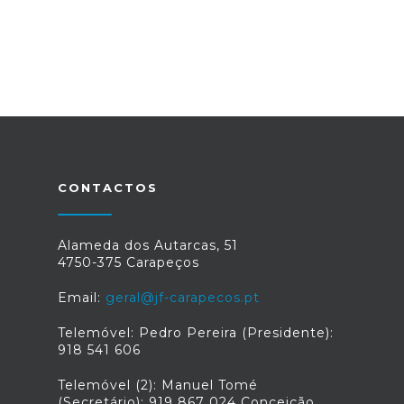
CONTACTOS
Alameda dos Autarcas, 51
4750-375 Carapeços
Email:
geral@jf-carapecos.pt
Telemóvel: Pedro Pereira (Presidente):
918 541 606
Telemóvel (2): Manuel Tomé
(Secretário): 919 867 024 Conceição