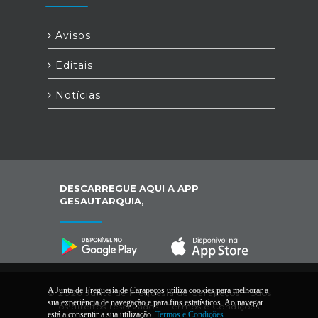
Avisos
Editais
Notícias
DESCARREGUE AQUI A APP
GESAUTARQUIA,
A Junta de Freguesia de Carapeços utiliza cookies para melhorar a
© 2026 Junta de Freguesia de Carapeços. Todos
sua experiência de navegação e para fins estatísticos. Ao navegar
os direitos reservados |
Termos e Condições
está a consentir a sua utilização.
Termos e Condições